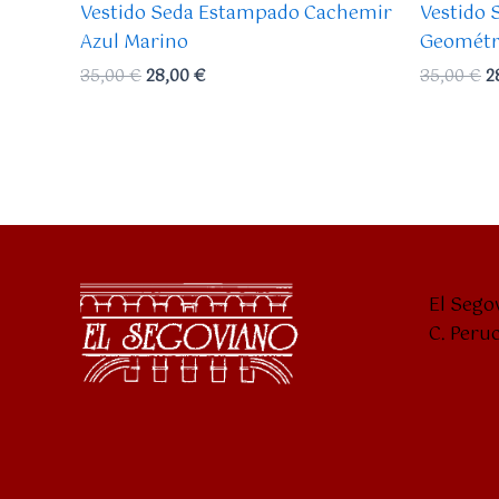
Vestido Seda Estampado Cachemir
Vestido
Azul Marino
Geométr
35,00
€
28,00
€
35,00
€
2
El Sego
C. Peru