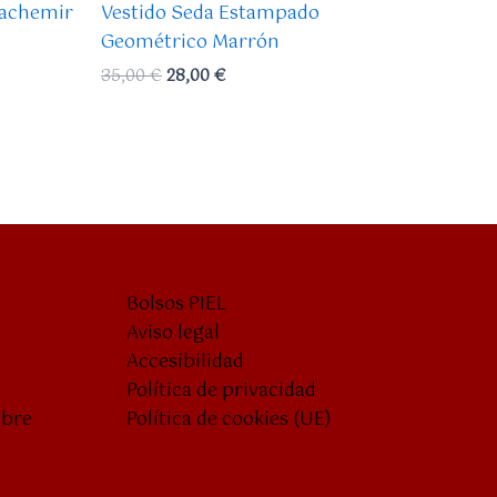
Cachemir
Vestido Seda Estampado
Geométrico Marrón
35,00
€
28,00
€
Bolsos PIEL
Aviso legal
Accesibilidad
Política de privacidad
mbre
Política de cookies (UE)