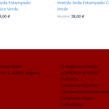
 Seda Estampado
Vestido Seda Estampado 
ico Verde
Verde
8,00
€
35,00
€
28,00
€
viano Moda
El Segoviano moda
cho, 6, 40005 Segovia
¿QUIÉNES SOMOS?
Contacto
Cazadoras Hombre
Camisas/Camisetas Ho
Cazadoras Mujer
Gabardinas