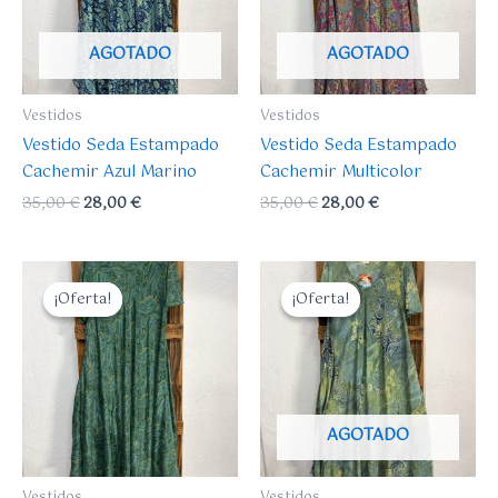
AGOTADO
AGOTADO
Vestidos
Vestidos
Vestido Seda Estampado
Vestido Seda Estampado
Cachemir Azul Marino
Cachemir Multicolor
35,00
€
28,00
€
35,00
€
28,00
€
El
El
El
El
precio
precio
precio
precio
¡Oferta!
¡Oferta!
¡Oferta!
¡Oferta!
original
actual
original
actual
era:
es:
era:
es:
35,00 €.
28,00 €.
35,00 €.
28,00 €.
AGOTADO
Vestidos
Vestidos