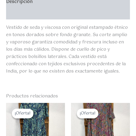
Descripción
Valoraciones (0)
Vestido de seda y viscosa con original estampado étnico
en tonos dorados sobre fondo granate. Su corte amplio
y vaporoso garantiza comodidad y frescura incluso en
los días más cálidos. Dispone de cuello de pico y
prácticos bolsillos laterales. Cada vestido está
confeccionado con tejidos exclusivos procedentes de la
India, por lo que no existen dos exactamente iguales.
Productos relacionados
El
El
El
El
precio
precio
precio
precio
¡Oferta!
¡Oferta!
¡Oferta!
¡Oferta!
original
actual
original
actual
era:
es:
era:
es:
35,00 €.
28,00 €.
35,00 €.
28,00 €.