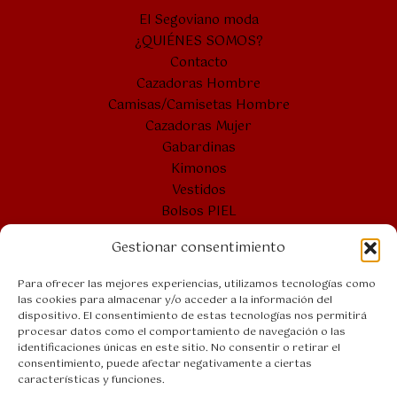
El Segoviano moda
¿QUIÉNES SOMOS?
Contacto
Cazadoras Hombre
Camisas/Camisetas Hombre
Cazadoras Mujer
Gabardinas
Kimonos
Vestidos
Bolsos PIEL
Cintos PIEL
Gestionar consentimiento
Bolsones
Bolsos VERANO
Para ofrecer las mejores experiencias, utilizamos tecnologías como
las cookies para almacenar y/o acceder a la información del
dispositivo. El consentimiento de estas tecnologías nos permitirá
procesar datos como el comportamiento de navegación o las
Bolsos PIEL
identificaciones únicas en este sitio. No consentir o retirar el
Aviso legal
consentimiento, puede afectar negativamente a ciertas
características y funciones.
Accesibilidad