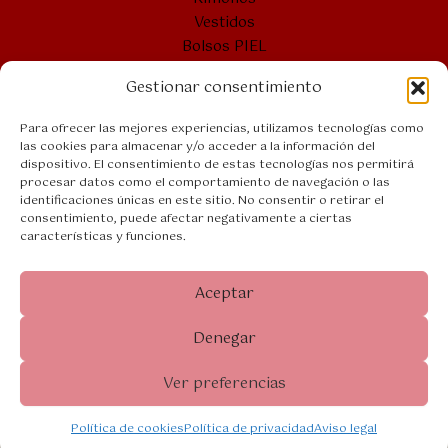
Vestidos
Bolsos PIEL
Cintos PIEL
Gestionar consentimiento
Bolsones
Bolsos VERANO
Para ofrecer las mejores experiencias, utilizamos tecnologías como
las cookies para almacenar y/o acceder a la información del
dispositivo. El consentimiento de estas tecnologías nos permitirá
procesar datos como el comportamiento de navegación o las
Bolsos PIEL
identificaciones únicas en este sitio. No consentir o retirar el
Aviso legal
consentimiento, puede afectar negativamente a ciertas
características y funciones.
Accesibilidad
Política de privacidad
Política de cookies (UE)
Aceptar
Denegar
Copyright © 2026 El Segoviano Moda
Ver preferencias
Política de cookies
Política de privacidad
Aviso legal