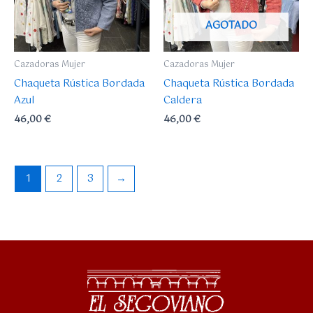
AGOTADO
Cazadoras Mujer
Cazadoras Mujer
Chaqueta Rústica Bordada
Chaqueta Rústica Bordada
Azul
Caldera
46,00
€
46,00
€
1
2
3
→