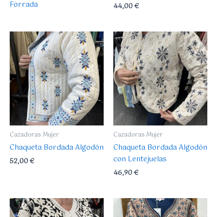
Forrada
44,00
€
página
de
producto
Cazadoras Mujer
Cazadoras Mujer
Chaqueta Bordada Algodón
Chaqueta Bordada Algodón
con Lentejuelas
52,00
€
46,90
€