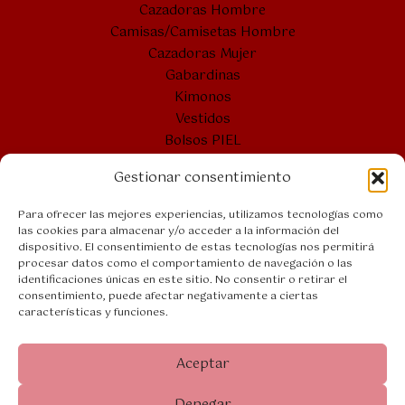
Cazadoras Hombre
Camisas/Camisetas Hombre
Cazadoras Mujer
Gabardinas
Kimonos
Vestidos
Bolsos PIEL
Cintos PIEL
Gestionar consentimiento
Bolsones
Bolsos VERANO
Para ofrecer las mejores experiencias, utilizamos tecnologías como
las cookies para almacenar y/o acceder a la información del
dispositivo. El consentimiento de estas tecnologías nos permitirá
procesar datos como el comportamiento de navegación o las
Bolsos PIEL
identificaciones únicas en este sitio. No consentir o retirar el
Aviso legal
consentimiento, puede afectar negativamente a ciertas
características y funciones.
Accesibilidad
Política de privacidad
Política de cookies (UE)
Aceptar
Denegar