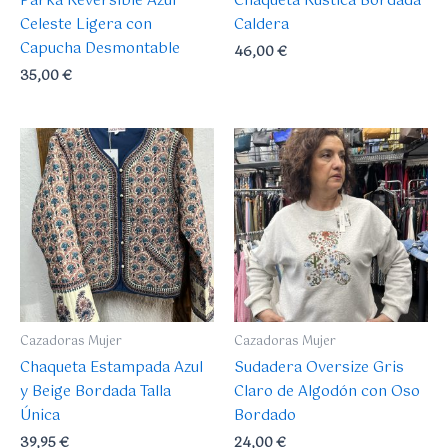
Parka Reversible Azul
Chaqueta Rústica Bordada
en
Celeste Ligera con
Caldera
la
Capucha Desmontable
46,00
€
página
35,00
€
de
producto
Este
producto
tiene
múltiples
variantes.
Las
opciones
se
pueden
Cazadoras Mujer
Cazadoras Mujer
elegir
Chaqueta Estampada Azul
Sudadera Oversize Gris
en
y Beige Bordada Talla
Claro de Algodón con Oso
la
Única
Bordado
página
39,95
€
24,00
€