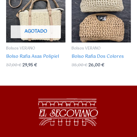
era:
es:
era:
es:
37,00 €.
29,95 €.
35,00 €.
26,00 €.
AGOTADO
Bolsos VERANO
Bolsos VERANO
Bolso Rafia Asas Polipiel
Bolso Rafia Dos Colores
37,00
€
29,95
€
35,00
€
26,00
€