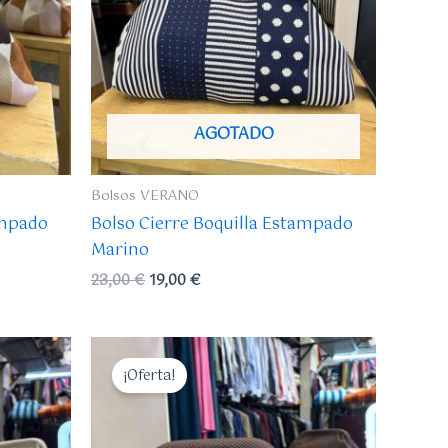
AGOTADO
Bolsos VERANO
ampado
Bolso Cierre Boquilla Estampado
Marino
23,00
€
19,00
€
El
El
precio
precio
¡Oferta!
original
actual
era:
es:
23,00 €.
19,00 €.