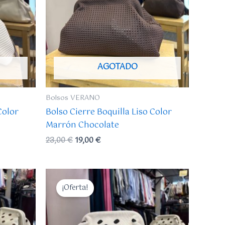
AGOTADO
Bolsos VERANO
Color
Bolso Cierre Boquilla Liso Color
Marrón Chocolate
23,00
€
19,00
€
El
El
precio
precio
¡Oferta!
original
actual
era:
es:
23,00 €.
19,00 €.