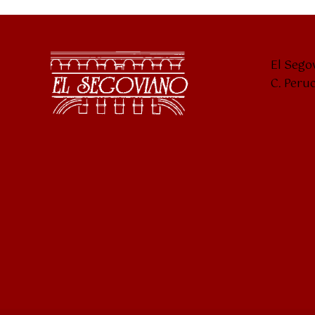
El Sego
C. Peru