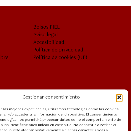
Bolsos PIEL
Aviso legal
Accesibilidad
Política de privacidad
mbre
Política de cookies (UE)
Gestionar consentimiento
r las mejores experiencias, utilizamos tecnologías como las cookies
nar y/o acceder a la información del dispositivo. El consentimiento
ecnologías nos permitirá procesar datos como el comportamiento de
o las identificaciones únicas en este sitio. No consentir o retirar el
nto, puede afectar negativamente a ciertas características y