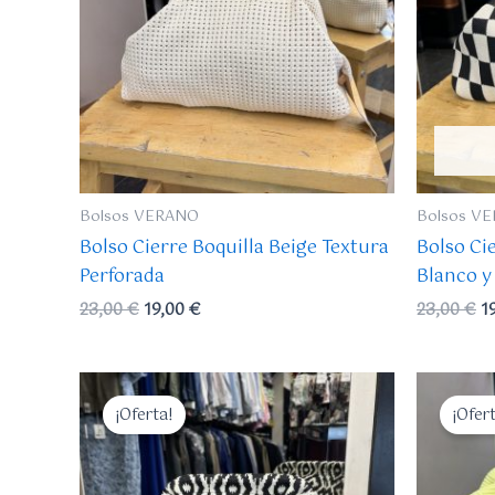
Bolsos VERANO
Bolsos V
Bolso Cierre Boquilla Beige Textura
Bolso Ci
Perforada
Blanco y
23,00
€
19,00
€
23,00
€
1
El
El
El
precio
precio
p
¡Oferta!
¡Ofer
original
actual
or
era:
es:
er
23,00 €.
19,00 €.
2