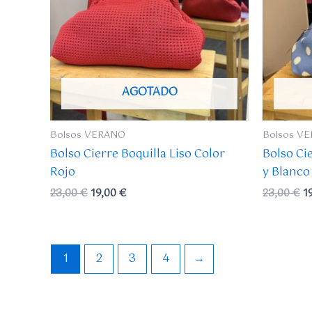
AGOTADO
Bolsos VERANO
Bolsos V
Bolso Cierre Boquilla Liso Color
Bolso Ci
Rojo
y Blanco
23,00
€
19,00
€
23,00
€
1
1
2
3
4
→