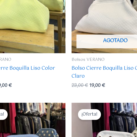
AGOTADO
ERANO
Bolsos VERANO
rre Boquilla Liso Color
Bolso Cierre Boquilla Liso 
Claro
9,00
€
23,00
€
19,00
€
El
El
El
recio
precio
precio
precio
ta!
¡Oferta!
iginal
actual
original
actual
a:
es:
era:
es:
3,00 €.
19,00 €.
23,00 €.
19,00 €.