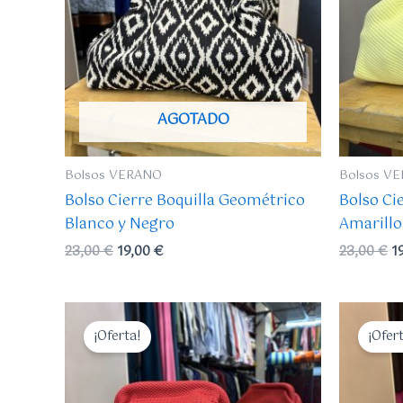
AGOTADO
Bolsos VERANO
Bolsos V
Bolso Cierre Boquilla Geométrico
Bolso Cie
Blanco y Negro
Amarillo
23,00
€
19,00
€
23,00
€
1
El
El
El
precio
precio
p
¡Oferta!
¡Ofer
original
actual
or
era:
es:
er
23,00 €.
19,00 €.
2