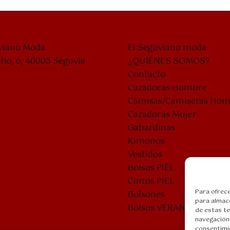
viano Moda
El Segoviano moda
cho, 6, 40005 Segovia
¿QUIÉNES SOMOS?
Contacto
Cazadoras Hombre
Camisas/Camisetas Ho
Cazadoras Mujer
Gabardinas
Kimonos
Vestidos
Bolsos PIEL
Cintos PIEL
Para ofrece
Bolsones
para almace
Bolsos VERANO
de estas t
navegación 
consentimie