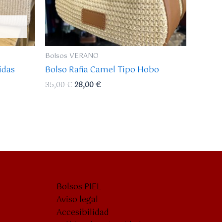
Bolsos VERANO
idas
Bolso Rafia Camel Tipo Hobo
35,00
€
28,00
€
Bolsos PIEL
Aviso legal
Accesibilidad