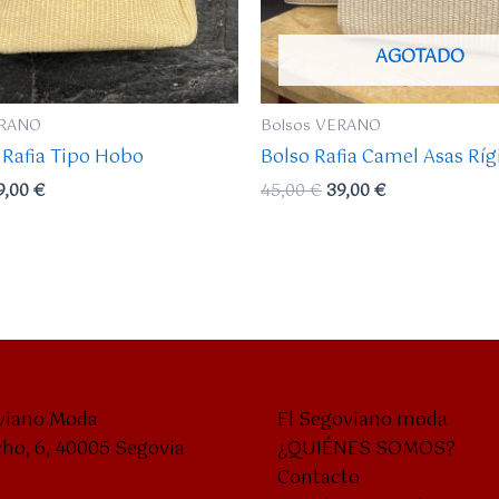
AGOTADO
ERANO
Bolsos VERANO
 Rafia Tipo Hobo
Bolso Rafia Camel Asas Ríg
9,00
€
45,00
€
39,00
€
viano Moda
El Segoviano moda
cho, 6, 40005 Segovia
¿QUIÉNES SOMOS?
Contacto