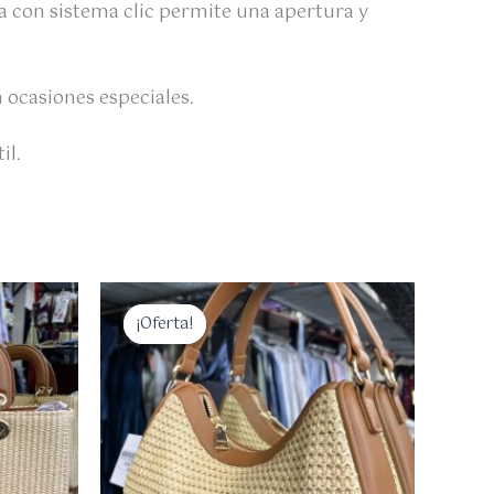
a con sistema clic permite una apertura y
n ocasiones especiales.
il.
El
El
precio
precio
¡Oferta!
¡Oferta!
original
actual
era:
es:
35,00 €.
28,00 €.