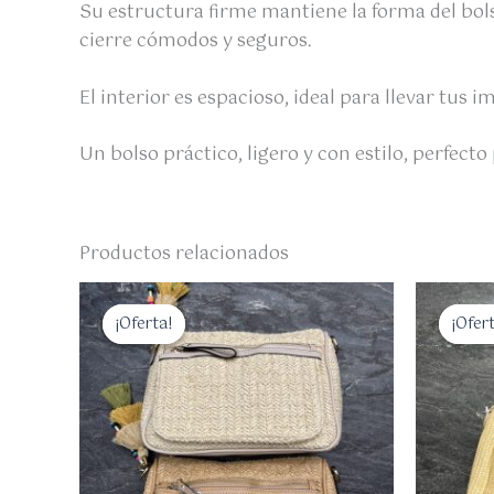
Su estructura firme mantiene la forma del bol
cierre cómodos y seguros.
El interior es espacioso, ideal para llevar tus 
Un bolso práctico, ligero y con estilo, perfec
Productos relacionados
El
El
El
precio
precio
p
¡Oferta!
¡Oferta!
¡Ofer
¡Ofer
original
actual
o
era:
es:
er
35,00 €.
27,00 €.
3