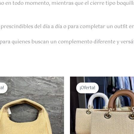
so en todo momento, mientras que el cierre tipo boquill
imprescindibles del día a día o para completar un outfit e
to para quienes buscan un complemento diferente y versát
El
El
El
recio
precio
precio
precio
ta!
ta!
¡Oferta!
¡Oferta!
riginal
actual
original
actual
a:
es:
era:
es:
5,00 €.
29,00 €.
45,00 €.
39,00 €.