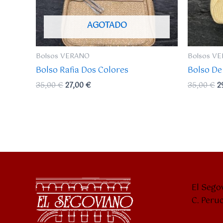
AGOTADO
Bolsos VERANO
Bolsos V
Bolso Rafia Dos Colores
Bolso De
35,00
€
27,00
€
35,00
€
2
El Sego
C. Peru