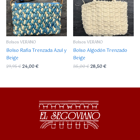
Bolsos VERANO
Bolsos VERANO
Bolso Rafia Trenzada Azul y
Bolso Algodón Trenzado
Beige
Beige
29,95
€
24,00
€
35,00
€
28,50
€