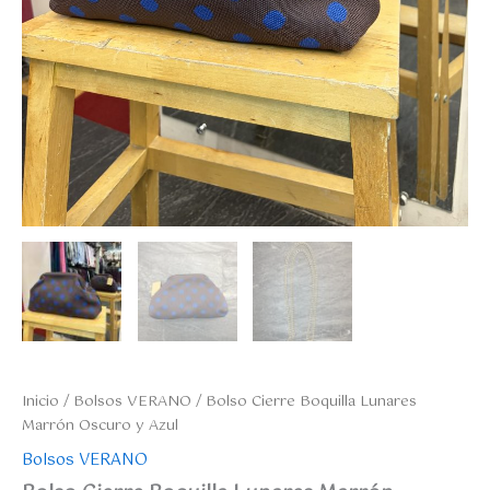
Inicio
/
Bolsos VERANO
/ Bolso Cierre Boquilla Lunares
Marrón Oscuro y Azul
Bolsos VERANO