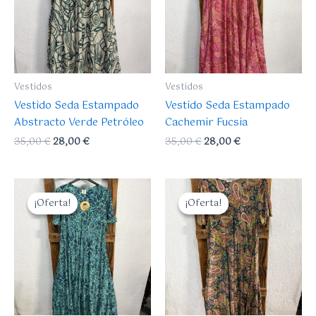
Vestidos
Vestidos
Vestido Seda Estampado
Vestido Seda Estampado
Abstracto Verde Petróleo
Cachemir Fucsia
35,00
€
28,00
€
35,00
€
28,00
€
El
El
El
El
precio
precio
precio
precio
¡Oferta!
¡Oferta!
¡Oferta!
¡Oferta!
original
actual
original
actual
era:
es:
era:
es:
35,00 €.
28,00 €.
35,00 €.
28,00 €.