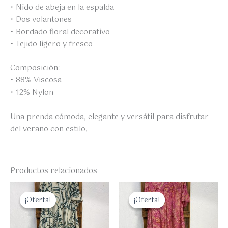
• Nido de abeja en la espalda
• Dos volantones
• Bordado floral decorativo
• Tejido ligero y fresco
Composición:
• 88% Viscosa
• 12% Nylon
Una prenda cómoda, elegante y versátil para disfrutar
del verano con estilo.
Productos relacionados
El
El
El
El
precio
precio
precio
precio
¡Oferta!
¡Oferta!
¡Oferta!
¡Oferta!
original
actual
original
actual
era:
es:
era:
es:
35,00 €.
28,00 €.
35,00 €.
28,00 €.