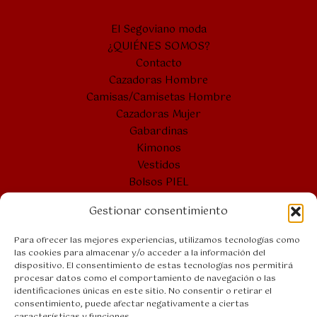
El Segoviano moda
¿QUIÉNES SOMOS?
Contacto
Cazadoras Hombre
Camisas/Camisetas Hombre
Cazadoras Mujer
Gabardinas
Kimonos
Vestidos
Bolsos PIEL
Cintos PIEL
Gestionar consentimiento
Bolsones
Bolsos VERANO
Para ofrecer las mejores experiencias, utilizamos tecnologías como
las cookies para almacenar y/o acceder a la información del
dispositivo. El consentimiento de estas tecnologías nos permitirá
procesar datos como el comportamiento de navegación o las
Bolsos PIEL
identificaciones únicas en este sitio. No consentir o retirar el
Aviso legal
consentimiento, puede afectar negativamente a ciertas