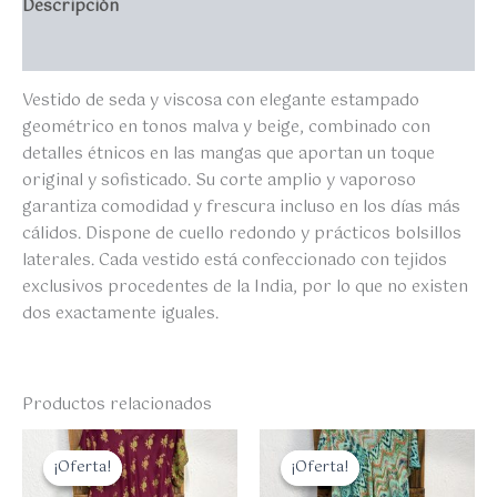
Descripción
Valoraciones (0)
Vestido de seda y viscosa con elegante estampado
geométrico en tonos malva y beige, combinado con
detalles étnicos en las mangas que aportan un toque
original y sofisticado. Su corte amplio y vaporoso
garantiza comodidad y frescura incluso en los días más
cálidos. Dispone de cuello redondo y prácticos bolsillos
laterales. Cada vestido está confeccionado con tejidos
exclusivos procedentes de la India, por lo que no existen
dos exactamente iguales.
Productos relacionados
El
El
El
El
precio
precio
precio
precio
¡Oferta!
¡Oferta!
¡Oferta!
¡Oferta!
original
actual
original
actual
era:
es:
era:
es: