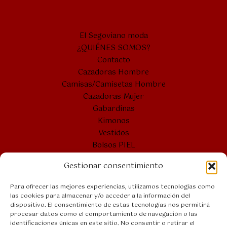
El Segoviano moda
¿QUIÉNES SOMOS?
Contacto
Cazadoras Hombre
Camisas/Camisetas Hombre
Cazadoras Mujer
Gabardinas
Kimonos
Vestidos
Bolsos PIEL
Cintos PIEL
Gestionar consentimiento
Bolsones
Bolsos VERANO
Para ofrecer las mejores experiencias, utilizamos tecnologías como
las cookies para almacenar y/o acceder a la información del
dispositivo. El consentimiento de estas tecnologías nos permitirá
procesar datos como el comportamiento de navegación o las
Bolsos PIEL
identificaciones únicas en este sitio. No consentir o retirar el