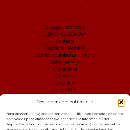
El Segoviano moda
¿QUIÉNES SOMOS?
Contacto
Cazadoras Hombre
Camisas/Camisetas Hombre
Cazadoras Mujer
Gabardinas
Kimonos
Vestidos
Bolsos PIEL
Cintos PIEL
Gestionar consentimiento
Bolsones
Bolsos VERANO
Para ofrecer las mejores experiencias, utilizamos tecnologías como
las cookies para almacenar y/o acceder a la información del
dispositivo. El consentimiento de estas tecnologías nos permitirá
procesar datos como el comportamiento de navegación o las