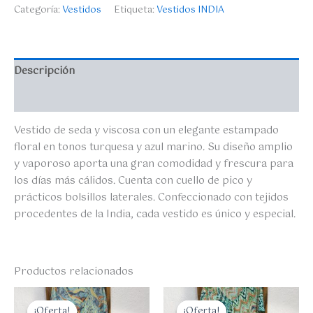
Categoría:
Vestidos
Etiqueta:
Vestidos INDIA
Descripción
Valoraciones (0)
Vestido de seda y viscosa con un elegante estampado
floral en tonos turquesa y azul marino. Su diseño amplio
y vaporoso aporta una gran comodidad y frescura para
los días más cálidos. Cuenta con cuello de pico y
prácticos bolsillos laterales. Confeccionado con tejidos
procedentes de la India, cada vestido es único y especial.
Productos relacionados
El
El
El
El
precio
precio
precio
precio
¡Oferta!
¡Oferta!
¡Oferta!
¡Oferta!