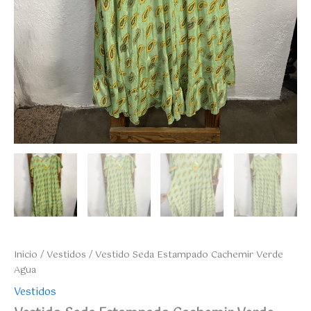
Inicio
/
Vestidos
/ Vestido Seda Estampado Cachemir Verde
Agua
Vestidos