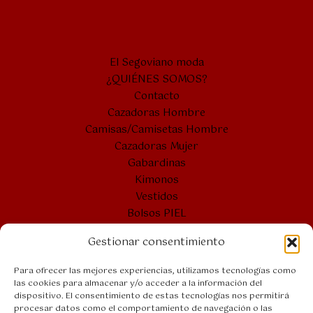
El Segoviano moda
¿QUIÉNES SOMOS?
Contacto
Cazadoras Hombre
Camisas/Camisetas Hombre
Cazadoras Mujer
Gabardinas
Kimonos
Vestidos
Bolsos PIEL
Cintos PIEL
Gestionar consentimiento
Bolsones
Bolsos VERANO
Para ofrecer las mejores experiencias, utilizamos tecnologías como
las cookies para almacenar y/o acceder a la información del
dispositivo. El consentimiento de estas tecnologías nos permitirá
procesar datos como el comportamiento de navegación o las