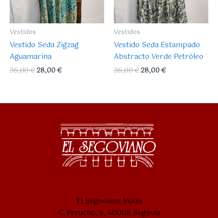
Vestidos
Vestidos
Vestido Seda Zigzag
Vestido Seda Estampado
Aguamarina
Abstracto Verde Petróleo
35,00
€
28,00
€
35,00
€
28,00
€
El Segoviano Moda
C. Perucho, 6, 40005 Segovia