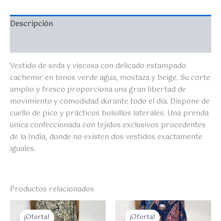
Descripción
Valoraciones (0)
Vestido de seda y viscosa con delicado estampado
cachemir en tonos verde agua, mostaza y beige. Su corte
amplio y fresco proporciona una gran libertad de
movimiento y comodidad durante todo el día. Dispone de
cuello de pico y prácticos bolsillos laterales. Una prenda
única confeccionada con tejidos exclusivos procedentes
de la India, donde no existen dos vestidos exactamente
iguales.
Productos relacionados
El
El
El
El
precio
precio
precio
precio
¡Oferta!
¡Oferta!
¡Oferta!
¡Oferta!
original
actual
original
actual