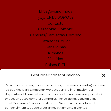
El Segoviano moda
¿QUIÉNES SOMOS?
Contacto
Cazadoras Hombre
Camisas/Camisetas Hombre
Cazadoras Mujer
Gabardinas
Kimonos
Vestidos
Bolsos PIEL
Cintos PIEL
Gestionar consentimiento
Bolsones
Bolsos VERANO
Para ofrecer las mejores experiencias, utilizamos tecnologías como
las cookies para almacenar y/o acceder a la información del
dispositivo. El consentimiento de estas tecnologías nos permitirá
procesar datos como el comportamiento de navegación o las
Bolsos PIEL
identificaciones únicas en este sitio. No consentir o retirar el
Aviso legal
consentimiento, puede afectar negativamente a ciertas