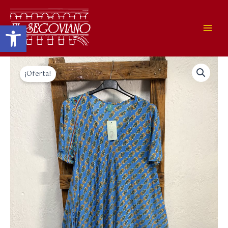
Ir
al
Abrir barra de herramienta
contenido
El
El
¡Oferta!
precio
precio
original
actual
era:
es:
35,00 €.
28,00 €.