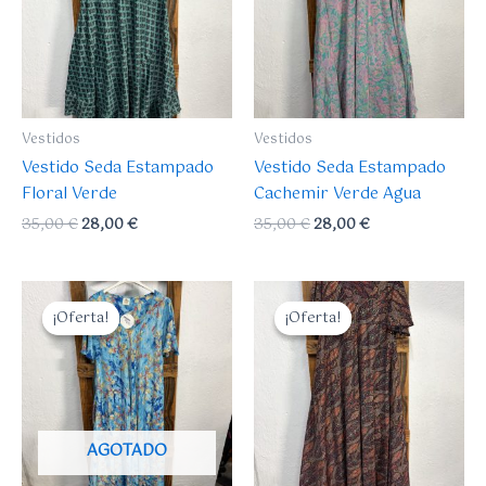
Vestidos
Vestidos
Vestido Seda Estampado
Vestido Seda Estampado
Floral Verde
Cachemir Verde Agua
35,00
€
28,00
€
35,00
€
28,00
€
El
El
El
El
precio
precio
precio
precio
¡Oferta!
¡Oferta!
¡Oferta!
¡Oferta!
original
actual
original
actual
era:
es:
era:
es:
35,00 €.
28,00 €.
35,00 €.
28,00 €.
AGOTADO