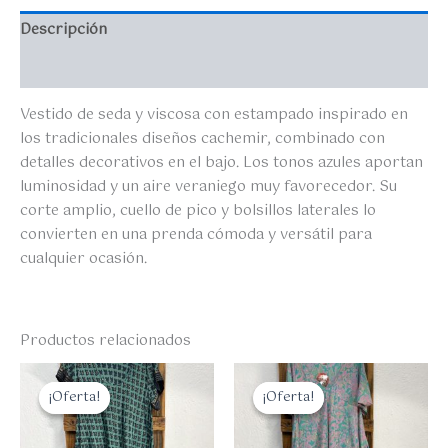
Descripción
Valoraciones (0)
Vestido de seda y viscosa con estampado inspirado en
los tradicionales diseños cachemir, combinado con
detalles decorativos en el bajo. Los tonos azules aportan
luminosidad y un aire veraniego muy favorecedor. Su
corte amplio, cuello de pico y bolsillos laterales lo
convierten en una prenda cómoda y versátil para
cualquier ocasión.
Productos relacionados
El
El
El
El
precio
precio
precio
precio
¡Oferta!
¡Oferta!
¡Oferta!
¡Oferta!
original
actual
original
actual
era:
es:
era:
es:
35,00 €.
28,00 €.
35,00 €.
28,00 €.